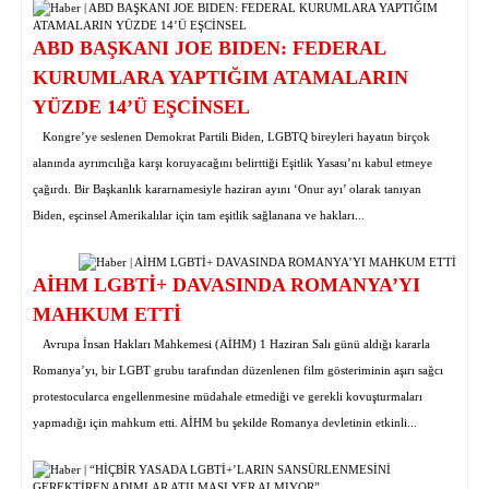
ABD BAŞKANI JOE BIDEN: FEDERAL
KURUMLARA YAPTIĞIM ATAMALARIN
YÜZDE 14’Ü EŞCİNSEL
Kongre’ye seslenen Demokrat Partili Biden, LGBTQ bireyleri hayatın birçok
alanında ayrımcılığa karşı koruyacağını belirttiği Eşitlik Yasası’nı kabul etmeye
çağırdı. Bir Başkanlık kararnamesiyle haziran ayını ‘Onur ayı’ olarak tanıyan
Biden, eşcinsel Amerikalılar için tam eşitlik sağlanana ve hakları...
AİHM LGBTİ+ DAVASINDA ROMANYA’YI
MAHKUM ETTİ
Avrupa İnsan Hakları Mahkemesi (AİHM) 1 Haziran Salı günü aldığı kararla
Romanya’yı, bir LGBT grubu tarafından düzenlenen film gösteriminin aşırı sağcı
protestocularca engellenmesine müdahale etmediği ve gerekli kovuşturmaları
yapmadığı için mahkum etti. AİHM bu şekilde Romanya devletinin etkinli...