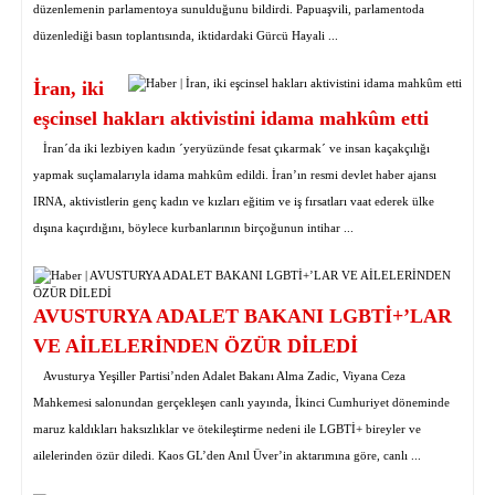
düzenlemenin parlamentoya sunulduğunu bildirdi. Papuaşvili, parlamentoda
düzenlediği basın toplantısında, iktidardaki Gürcü Hayali ...
İran, iki
eşcinsel hakları aktivistini idama mahkûm etti
İran´da iki lezbiyen kadın ´yeryüzünde fesat çıkarmak´ ve insan kaçakçılığı
yapmak suçlamalarıyla idama mahkûm edildi. İran’ın resmi devlet haber ajansı
IRNA, aktivistlerin genç kadın ve kızları eğitim ve iş fırsatları vaat ederek ülke
dışına kaçırdığını, böylece kurbanlarının birçoğunun intihar ...
AVUSTURYA ADALET BAKANI LGBTİ+’LAR
VE AİLELERİNDEN ÖZÜR DİLEDİ
Avusturya Yeşiller Partisi’nden Adalet Bakanı Alma Zadic, Viyana Ceza
Mahkemesi salonundan gerçekleşen canlı yayında, İkinci Cumhuriyet döneminde
maruz kaldıkları haksızlıklar ve ötekileştirme nedeni ile LGBTİ+ bireyler ve
ailelerinden özür diledi. Kaos GL’den Anıl Üver’in aktarımına göre, canlı ...