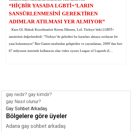
“HİÇBİR YASADA LGBTİ+’LARIN
SANSÜRLENMESİNİ GEREKTİREN
ADIMLAR ATILMASI YER ALMIYOR”
Kaos GL Hukuk Koordinatörü Kerem Dikmen, LoL Türkiye’deki LGBTİ+
sansürünü değerlendirdi: “Türkiye’de şirketleri bu kararları almaya zorlayan bir
yasa bulunmuyor" Riot Games tarafından geliştirilen ve yayımlanan, 2009’dan beri
67 milyonun üzerinde kullanıcısı olan video oyunu League of Legends (L...
gay nedir? gay kimdir?
gay Nasıl olunur?
Gay Sohbet Arkadaş
Bölgelere göre üyeler
Adana gay sohbet arkadaş