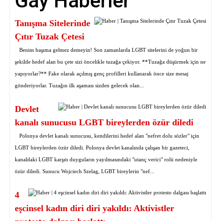
Gay Haberler
Tanışma Sitelerinde
Çıtır Tuzak Çetesi
Benim başıma gelmez demeyin! Son zamanlarda LGBT sitelerini de yoğun bir
şekilde hedef alan bu çete sizi öncelikle tuzağa çekiyor. **Tuzağa düşürmek için ne
yapıyorlar?** Fake olarak açılmış genç profilleri kullanarak önce size mesaj
gönderiyorlar. Tuzağın ilk aşaması sizden gelecek olan...
Devlet
kanalı sunucusu LGBT bireylerden özür diledi
Polonya devlet kanalı sunucusu, kendilerini hedef alan "nefret dolu sözler" için
LGBT bireylerden özür diledi. Polonya devlet kanalında çalışan bir gazeteci,
kanaldaki LGBT karşıtı duyguların yayılmasındaki "utanç verici" rolü nedeniyle
özür diledi. Sunucu Wojciech Szelag, LGBT bireylerin "nef...
4
eşcinsel kadın diri diri yakıldı: Aktivistler