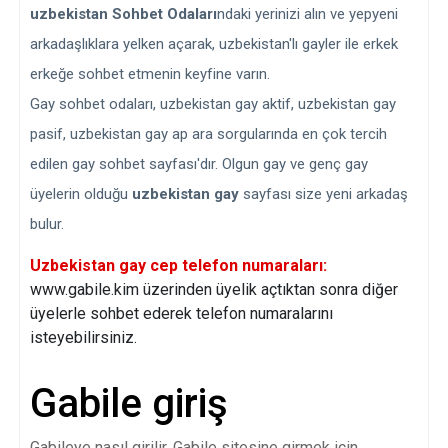
uzbekistan Sohbet Odaları
ndaki yerinizi alın ve yepyeni
arkadaşlıklara yelken açarak, uzbekistan'lı gayler ile erkek
erkeğe sohbet etmenin keyfine varın.
Gay sohbet odaları, uzbekistan gay aktif, uzbekistan gay
pasif, uzbekistan gay ap ara sorgularında en çok tercih
edilen gay sohbet sayfası'dır. Olgun gay ve genç gay
üyelerin olduğu
uzbekistan gay
sayfası size yeni arkadaş
bulur.
Uzbekistan gay cep telefon numaraları:
www.gabile.kim üzerinden üyelik açtıktan sonra diğer
üyelerle sohbet ederek telefon numaralarını
isteyebilirsiniz.
Gabile giriş
Gabileye nasıl girilir. Gabile sitesine girmek için