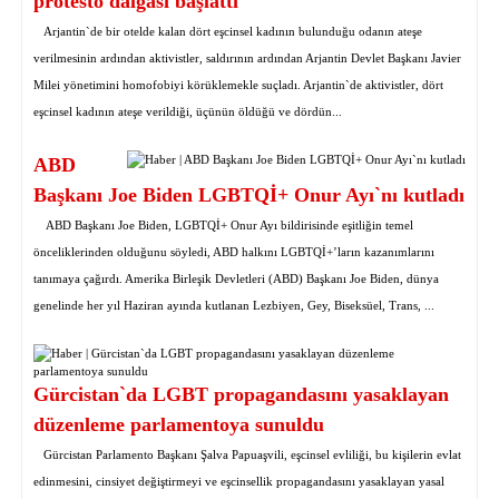
protesto dalgası başlattı
Arjantin`de bir otelde kalan dört eşcinsel kadının bulunduğu odanın ateşe
verilmesinin ardından aktivistler, saldırının ardından Arjantin Devlet Başkanı Javier
Milei yönetimini homofobiyi körüklemekle suçladı. Arjantin`de aktivistler, dört
eşcinsel kadının ateşe verildiği, üçünün öldüğü ve dördün...
ABD
Başkanı Joe Biden LGBTQİ+ Onur Ayı`nı kutladı
ABD Başkanı Joe Biden, LGBTQİ+ Onur Ayı bildirisinde eşitliğin temel
önceliklerinden olduğunu söyledi, ABD halkını LGBTQİ+’ların kazanımlarını
tanımaya çağırdı. Amerika Birleşik Devletleri (ABD) Başkanı Joe Biden, dünya
genelinde her yıl Haziran ayında kutlanan Lezbiyen, Gey, Biseksüel, Trans, ...
Gürcistan`da LGBT propagandasını yasaklayan
düzenleme parlamentoya sunuldu
Gürcistan Parlamento Başkanı Şalva Papuaşvili, eşcinsel evliliği, bu kişilerin evlat
edinmesini, cinsiyet değiştirmeyi ve eşcinsellik propagandasını yasaklayan yasal